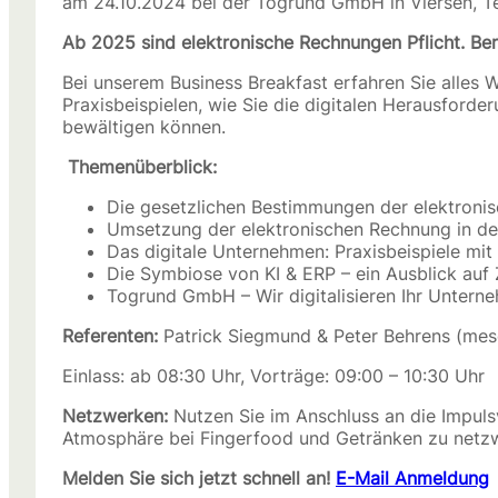
am 24.10.2024 bei der Togrund GmbH in Viersen, Tex
Ab 2025 sind elektronische Rechnungen Pflicht. Bere
Bei unserem Business Breakfast erfahren Sie alles
Praxisbeispielen, wie Sie die digitalen Herausford
bewältigen können.
Themenüberblick:
Die gesetzlichen Bestimmungen der elektroni
Umsetzung der elektronischen Rechnung in de
Das digitale Unternehmen: Praxisbeispiele mit
Die Symbiose von KI & ERP – ein Ausblick auf
Togrund GmbH – Wir digitalisieren Ihr Untern
Referenten:
Patrick Siegmund & Peter Behrens (mes
Einlass: ab 08:30 Uhr, Vorträge: 09:00 – 10:30 Uhr
Netzwerken:
Nutzen Sie im Anschluss an die Impulsv
Atmosphäre bei Fingerfood und Getränken zu netzw
Melden Sie sich jetzt schnell an!
E-Mail Anmeldung