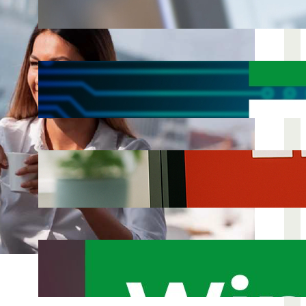
Unternehmen?
Aug. 28, 2025
Digitalisierung im Mittelstand: Wie ERP &
CRM Systeme Prozesse nicht nur
optimieren, sondern verändern!
Juli 18, 2025
IT-Notfallplan: Wie gut ist Ihr
Unternehmen auf einen Systemausfall
vorbereitet?
Juni 13, 2025
Windows 10 läuft aus – handeln Sie
rechtzeitig!
Mai 21, 2025