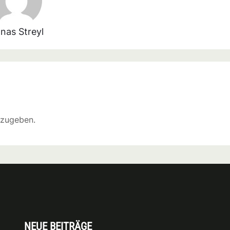
nas Streyl
bzugeben.
NEUE BEITRÄGE