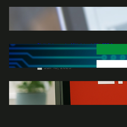
Cloud vs. On-Premise: Welche Infrastruktur
passt zu meinem Unternehmen?
Aug. 28, 2025
Digitalisierung im Mittelstand: Wie ERP &
CRM Systeme Prozesse nicht nur
optimieren, sondern verändern!
Juli 18, 2025
IT-Notfallplan: Wie gut ist Ihr Unternehmen
auf einen Systemausfall vorbereitet?
Juni 13, 2025