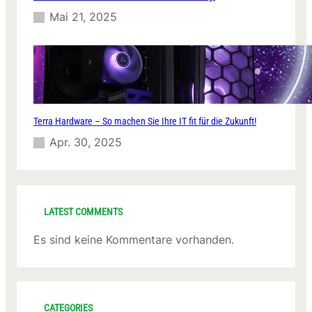
n
Mai 21, 2025
e
m
U
n
t
e
r
Terra Hardware – So machen Sie Ihre IT fit für die Zukunft!
n
e
Apr. 30, 2025
h
m
e
n
?
LATEST COMMENTS
Es sind keine Kommentare vorhanden.
CATEGORIES