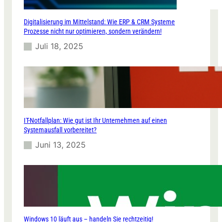
I
n
Digitalisierung im Mittelstand: Wie ERP & CRM Systeme
f
Prozesse nicht nur optimieren, sondern verändern!
r
a
Juli 18, 2025
s
t
r
u
k
t
u
IT-Notfallplan: Wie gut ist Ihr Unternehmen auf einen
r
Systemausfall vorbereitet?
p
a
Juni 13, 2025
s
s
t
z
u
m
e
Windows 10 läuft aus – handeln Sie rechtzeitig!
i