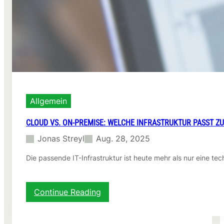
Allgemein
CLOUD VS. ON-PREMISE: WELCHE INFRASTRUKTUR PASST 
Jonas Streyl
Aug. 28, 2025
Die passende IT-Infrastruktur ist heute mehr als nur eine te
:
Continue Reading
C
l
o